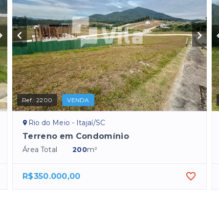
Ref.:
2200
VENDA
Rio do Meio - Itajaí/SC
Terreno em Condomínio
Área Total
200
m²
R$350.000,00