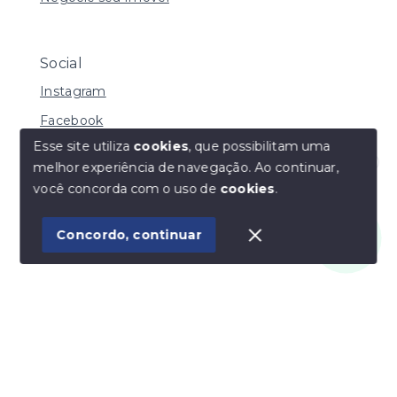
Social
Instagram
Facebook
Esse site utiliza
cookies
, que possibilitam uma
melhor experiência de navegação.
Ao continuar,
Olá! Estamos disponíveis para te ajudar.
você concorda com o uso de
cookies
.
© Copyright 2026 - Vila Soluções Imobiliárias - Todos
os direitos reservados
Concordo, continuar
SITE PARA IMOBILIARIA
Início
Histórico
Favoritos