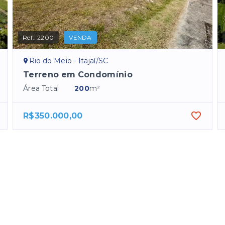
Ref.:
2200
VENDA
Rio do Meio - Itajaí/SC
Terreno em Condomínio
Área Total
200
m²
R$350.000,00