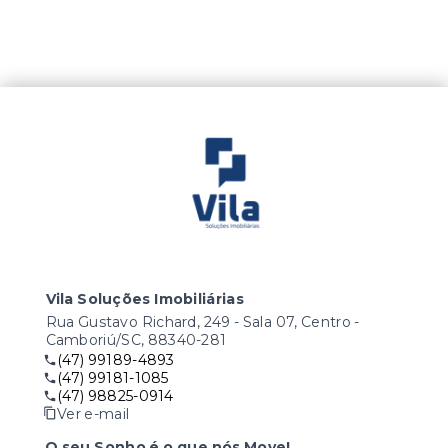
Vila Soluções Imobiliárias
Rua Gustavo Richard, 249 - Sala 07, Centro -
Camboriú/SC, 88340-281
(47) 99189-4893
(47) 99181-1085
(47) 98825-0914
Ver e-mail
O seu Sonho é o que nós Move!