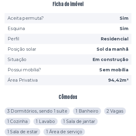
Ficha do imóvel
Aceita permuta?
Sim
Esquina
Sim
Perfil
Residencial
Posição solar
Sol da manhã
Situação
Em construção
Possui mobília?
Sem mobília
Área Privativa
94,42m²
Cômodos
3 Dormitórios, sendo 1 suíte
1 Banheiro
2 Vagas
1 Cozinha
1 Lavabo
1 Sala de jantar
1 Sala de estar
1 Área de serviço