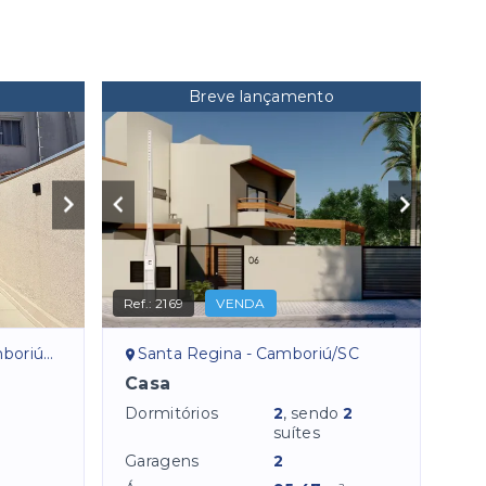
Breve lançamento
Ref.:
2169
VENDA
riú/SC
Santa Regina - Camboriú/SC
Casa
Dormitórios
2
, sendo
2
suítes
Garagens
2