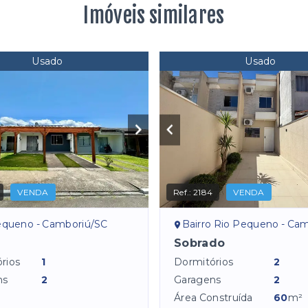
Imóveis similares
Usado
Usado
VENDA
Ref.:
2184
VENDA
equeno - Camboriú/SC
Bairro Rio Pequeno - Cambo
Sobrado
rios
1
Dormitórios
2
ns
2
Garagens
2
Área Construída
60
m²