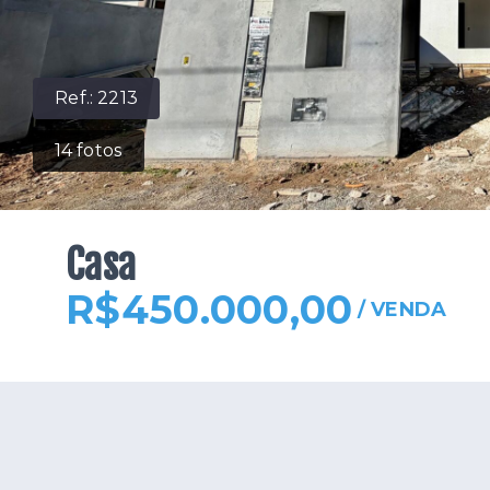
Ref.:
2213
14
fotos
Casa
R$450.000,00
/
VENDA