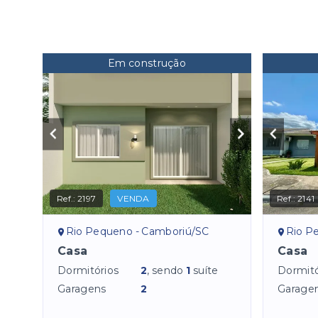
Em construção
Ref.:
2197
VENDA
Ref.:
2141
Rio Pequeno - Camboriú/SC
Rio P
Casa
Casa
Dormitórios
2
, sendo
1
suíte
Dormitó
Garagens
2
Garage