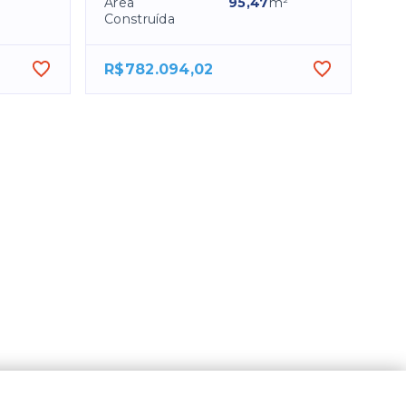
Área
95,47
m²
Construída
R$782.094,02