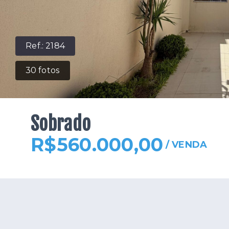
Ref.:
2184
30
fotos
Sobrado
R$560.000,00
/
VENDA