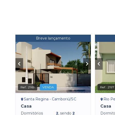
Breve lançamento
Ref.:
2169
VENDA
Ref.:
2197
Santa Regina - Camboriú/SC
Rio P
Casa
Casa
Dormitórios
2
, sendo
2
Dormitó