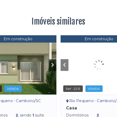
Imóveis similares
Em construção
Em construção
VENDA
Ref.:
2213
VENDA
equeno - Camboriú/SC
Rio Pequeno - Camboriú
Casa
rios
2
, sendo
1
suíte
Dormitórios
2