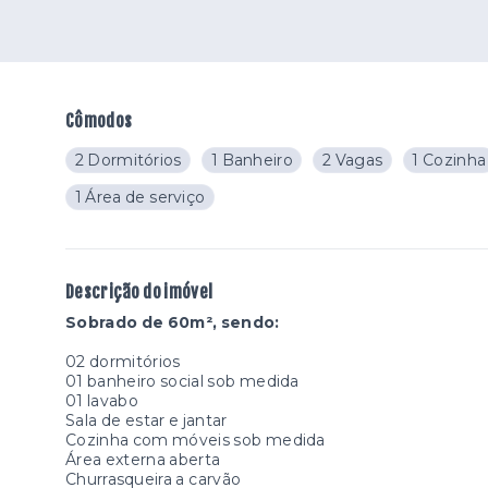
Cômodos
2 Dormitórios
1 Banheiro
2 Vagas
1 Cozinha
1 Área de serviço
Descrição do imóvel
Sobrado de 60m², sendo:
02 dormitórios
01 banheiro social sob medida
01 lavabo
Sala de estar e jantar
Cozinha com móveis sob medida
Área externa aberta
Churrasqueira a carvão