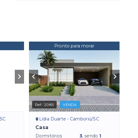
Pronto para morar
Ref.:
2085
VENDA
/SC
Lídia Duarte - Camboriú/SC
Casa
Dormitórios
3
, sendo
1