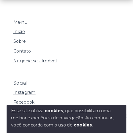
Menu
Início
Sobre
Contato
Negocie seu Imóvel
Social
Instagram
Facebook
Esse site utiliza
cookies
, que possibilitam uma
melhor experiência de navegação.
Ao continuar,
Olá! Estamos disponíveis para te ajudar.
você concorda com o uso de
cookies
.
© Copyright 2026 - Vila Soluções Imobiliárias - Todos
os direitos reservados