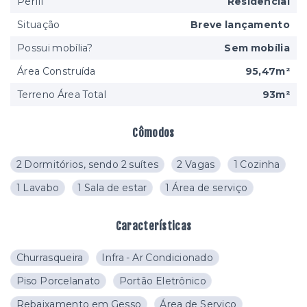
Perfil
Residencial
Situação
Breve lançamento
Possui mobília?
Sem mobília
Área Construída
95,47m²
Terreno Área Total
93m²
Cômodos
2 Dormitórios, sendo 2 suítes
2 Vagas
1 Cozinha
1 Lavabo
1 Sala de estar
1 Área de serviço
Características
Churrasqueira
Infra - Ar Condicionado
Piso Porcelanato
Portão Eletrônico
Rebaixamento em Gesso
Área de Serviço