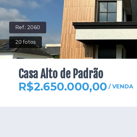
Ref.:
2060
20
fotos
Casa Alto de Padrão
R$2.650.000,00
/
VENDA