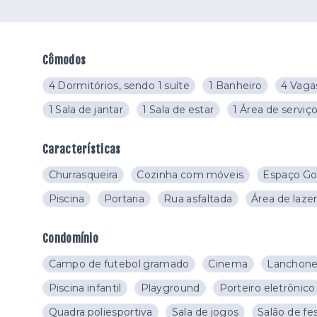
Cômodos
4 Dormitórios, sendo 1 suíte
1 Banheiro
4 Vaga
1 Sala de jantar
1 Sala de estar
1 Área de serviç
Características
Churrasqueira
Cozinha com móveis
Espaço G
Piscina
Portaria
Rua asfaltada
Área de laze
Condomínio
Campo de futebol gramado
Cinema
Lanchone
Piscina infantil
Playground
Porteiro eletrônico
Quadra poliesportiva
Sala de jogos
Salão de fe