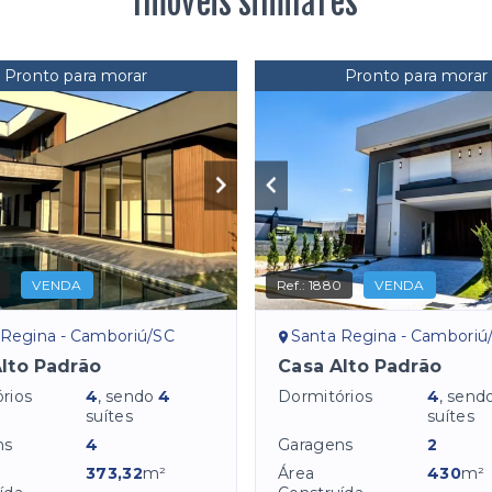
Imóveis similares
Pronto para morar
Pronto para morar
VENDA
Ref.:
1880
VENDA
 Regina - Camboriú/SC
Santa Regina - Camboriú
lto Padrão
Casa Alto Padrão
rios
4
, sendo
4
Dormitórios
4
, send
suítes
suítes
ns
4
Garagens
2
373,32
m²
Área
430
m²