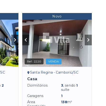
Novo
Ref.:
2220
VENDA
/SC
Santa Regina - Camboriú/SC
Casa
o
2
Dormitórios
3
, sendo
1
suíte
Garagens
1
Área
138
m²