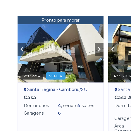
Pronto para morar
Ref.:
2254
VENDA
Ref.:
2016
Santa Regina - Camboriú/SC
Santa
Casa
Casa A
Dormitórios
4
, sendo
4
suítes
Dormitó
Garagens
6
Garage
Área