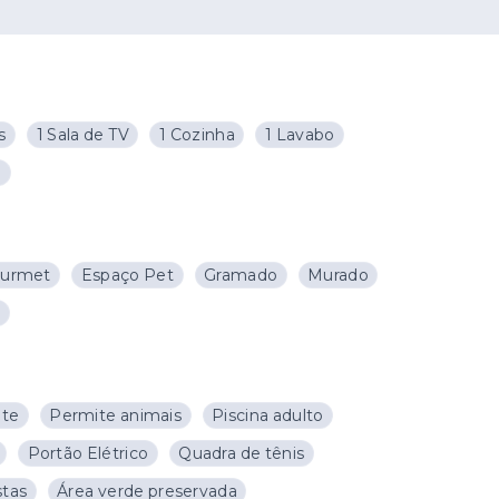
s
1 Sala de TV
1 Cozinha
1 Lavabo
o
ourmet
Espaço Pet
Gramado
Murado
r
te
Permite animais
Piscina adulto
Portão Elétrico
Quadra de tênis
stas
Área verde preservada