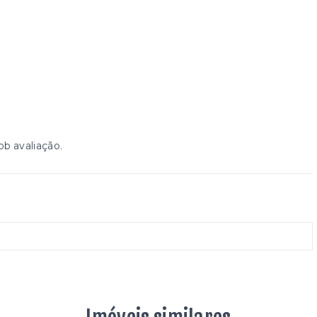
.
b avaliação.