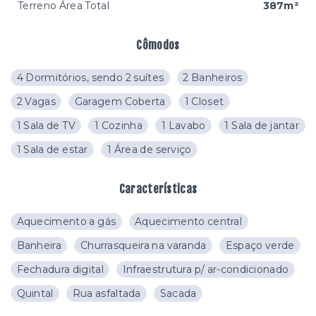
Terreno Área Total
387m²
Cômodos
4 Dormitórios, sendo 2 suítes
2 Banheiros
2 Vagas
Garagem Coberta
1 Closet
1 Sala de TV
1 Cozinha
1 Lavabo
1 Sala de jantar
1 Sala de estar
1 Área de serviço
Características
Aquecimento a gás
Aquecimento central
Banheira
Churrasqueira na varanda
Espaço verde
Fechadura digital
Infraestrutura p/ ar-condicionado
Quintal
Rua asfaltada
Sacada