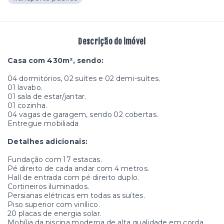
Descrição do imóvel
Casa com 430m², sendo:
04 dormitórios, 02 suítes e 02 demi-suítes.
01 lavabo.
01 sala de estar/jantar.
01 cozinha.
04 vagas de garagem, sendo 02 cobertas.
Entregue mobiliada
Detalhes adicionais:
Fundação com 17 estacas.
Pé direito de cada andar com 4 metros.
Hall de entrada com pé direito duplo.
Cortineiros iluminados.
Persianas elétricas em todas as suítes.
Piso superior com vinílico.
20 placas de energia solar.
Mobília da piscina moderna de alta qualidade em corda