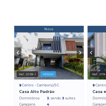
Novo
Ref.:
2038-1
VENDA
Ref.:
2178
Centro - Camboriú/SC
Centr
Casa Alto Padrão
Casa 
Dormitórios
3
, sendo
3
suítes
Dormitó
Garagens
4
Garage