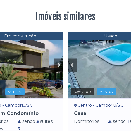
Imóveis similares
Em construção
Usado
VENDA
Ref.:
2100
VENDA
o - Camboriú/SC
Centro - Camboriú/SC
em Condomínio
Casa
rios
3
, sendo
3
suítes
Dormitórios
3
, sendo
1
ns
3