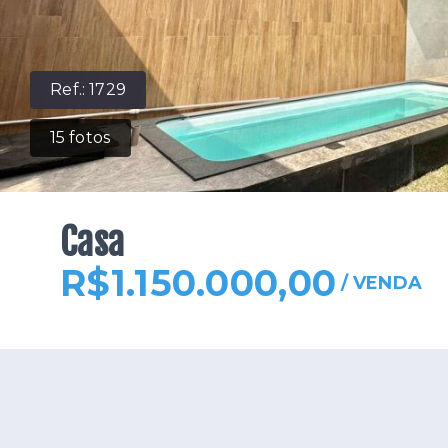
Ref.:
1729
15
fotos
Casa
R$1.150.000,00
/
VENDA