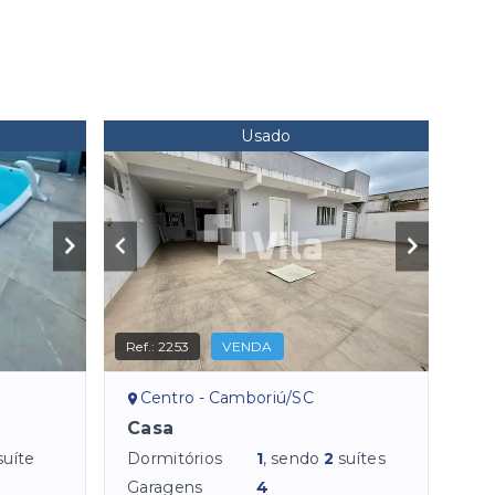
Usado
Ref.:
2253
VENDA
Centro - Camboriú/SC
Casa
suíte
Dormitórios
1
, sendo
2
suítes
Garagens
4