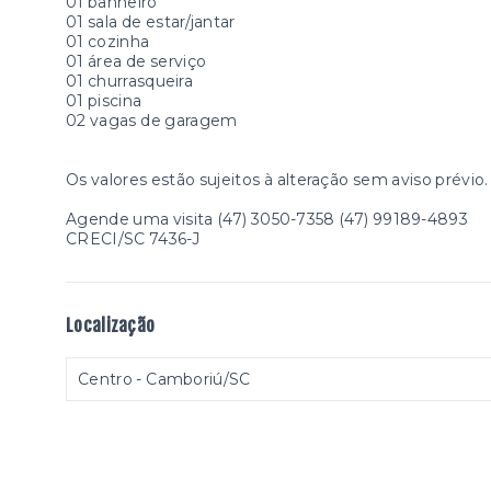
01 banheiro
01 sala de estar/jantar
01 cozinha
01 área de serviço
01 churrasqueira
01 piscina
02 vagas de garagem
Os valores estão sujeitos à alteração sem aviso prévio.
Agende uma visita (47) 3050-7358 (47) 99189-4893
CRECI/SC 7436-J
Localização
Centro - Camboriú/SC