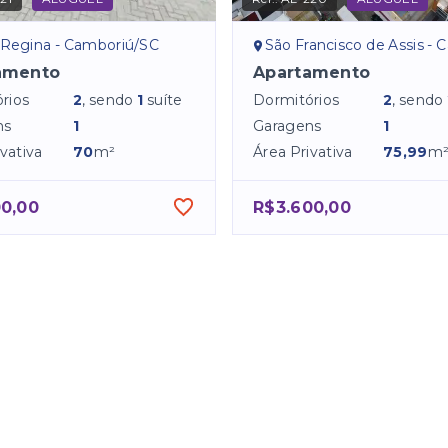
 Regina - Camboriú/SC
São Francisco de Assis - Camb
amento
Apartamento
rios
2
, sendo
1
suíte
Dormitórios
2
, sendo
ns
1
Garagens
1
vativa
70
m²
Área Privativa
75,99
m
00,00
R$3.600,00