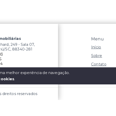
mobiliárias
Menu
ard, 249 - Sala 07,
Início
riú/SC, 88340-281
93
Sobre
5
14
Contato
Negocie seu
 uma melhor experiência de navegação.
 o que nós Move!
cookies
.
s direitos reservados