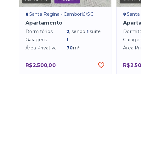
Santa Regina - Camboriú/SC
Santa
Apartamento
Apart
Dormitórios
2
, sendo
1
suíte
Dormitó
Garagens
1
Garage
Área Privativa
70
m²
Área Pri
R$2.500,00
R$2.5