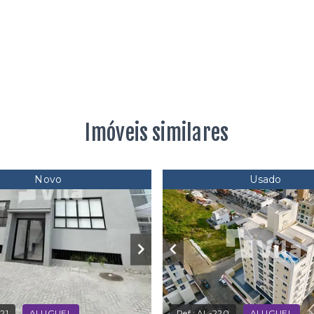
Imóveis similares
Novo
Usado
21
ALUGUEL
Ref.:
AL-220
ALUGUEL