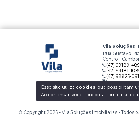
Vila Soluções I
Rua Gustavo Rich
Centro - Cambo
(47) 99189-48
(47) 99181-108
(47) 98825-09
Ver e-mail
Esse site utiliza
cookies
, que possibilitam
O seu Sonho é
Ao continuar, você concorda com o uso de
© Copyright 2026 - Vila Soluções Imobiliárias - Todos o