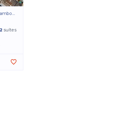
oriú/SC
2
suítes
²