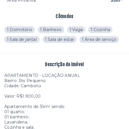
Área Privativa
35m²
Cômodos
1 Dormitório
1 Banheiro
1 Vaga
1 Cozinha
1 Sala de jantar
1 Sala de estar
1 Área de serviço
Descrição do imóvel
APARTAMENTO - LOCAÇÃO ANUAL
Bairro: Rio Pequeno
Cidade: Camboriú
Valor: R$1.900,00
Apartamento de 35m² sendo:
01 quarto;
01 banheiro;
Lavanderia;
Cozinha e sala;