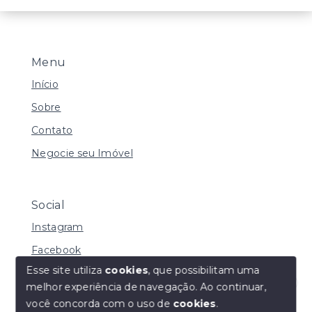
Menu
Início
Sobre
Contato
Negocie seu Imóvel
Social
Instagram
Facebook
Esse site utiliza
cookies
, que possibilitam uma
melhor experiência de navegação.
Ao continuar,
Olá! Estamos disponíveis para te ajudar.
você concorda com o uso de
cookies
.
© Copyright 2026 - Vila Soluções Imobiliárias - Todos