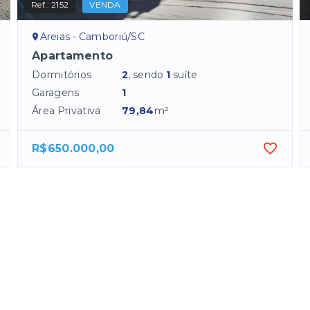
Ref.:
2152
VENDA
Areias - Camboriú/SC
Apartamento
Dormitórios
2
, sendo
1
suíte
Garagens
1
Área Privativa
79,84
m²
R$650.000,00