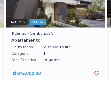
Ref.:
1765
VENDA
Centro - Camboriú/SC
Apartamento
Dormitórios
2
, sendo
1
suíte
Garagens
1
Área Privativa
70,08
m²
R$875.000,00