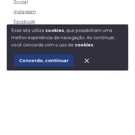
Social
Instagram
Facebook
Esse site utiliza
cookies
, que possibilitam uma
melhor experiência de navegação.
Ao continuar,
Olá! Estamos disponíveis para te ajudar.
você concorda com o uso de
cookies
.
© Copyright 2026 - Vila Soluções Imobiliárias - Todos
os direitos reservados
Concordo, continuar
SITE PARA IMOBILIARIA
Início
Histórico
Favoritos