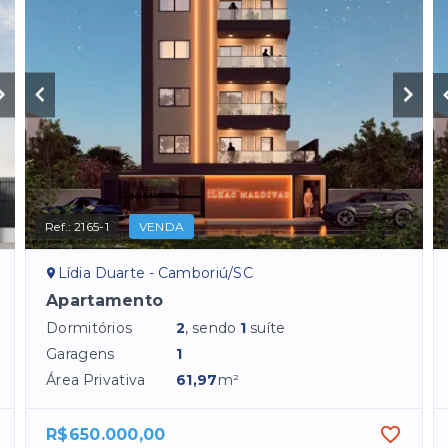
Ref.:
2165-1
VENDA
Lídia Duarte - Camboriú/SC
Apartamento
Dormitórios
2
, sendo
1
suíte
Garagens
1
Área Privativa
61,97
m²
R$650.000,00