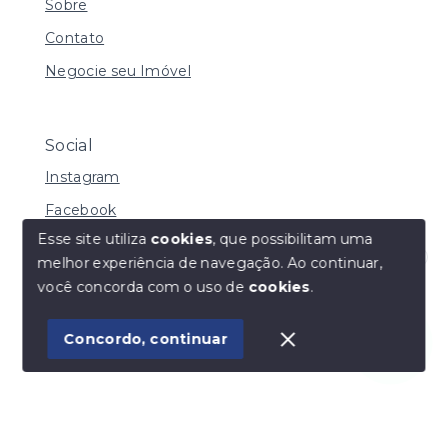
Sobre
Contato
Negocie seu Imóvel
Social
Instagram
Facebook
Esse site utiliza
cookies
, que possibilitam uma
melhor experiência de navegação.
Ao continuar,
Olá! Estamos disponíveis para te ajudar.
você concorda com o uso de
cookies
.
© Copyright 2026 - Vila Soluções Imobiliárias - Todos
os direitos reservados
Concordo, continuar
SITE PARA IMOBILIARIA