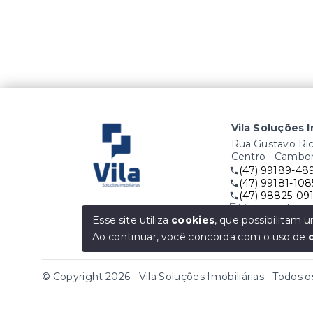
Vila Soluções I
Rua Gustavo Rich
Centro - Cambo
(47) 99189-48
(47) 99181-108
(47) 98825-09
Ver e-mail
Esse site utiliza
cookies
, que possibilitam
O seu Sonho é
Ao continuar, você concorda com o uso de
© Copyright 2026 - Vila Soluções Imobiliárias - Todos o