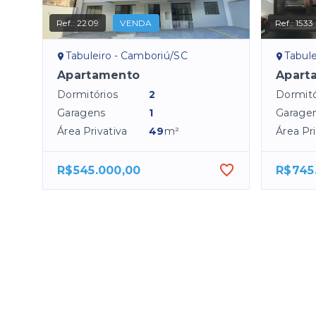
Ref.:
2209
VENDA
Ref.:
1533
Tabuleiro - Camboriú/SC
Tabule
Apartamento
Apart
Dormitórios
2
Dormitó
Garagens
1
Garage
Área Privativa
49
m²
Área Pri
R$545.000,00
R$745