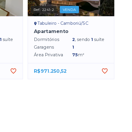
Ref.:
2241-2
VENDA
Tabuleiro - Camboriú/SC
Apartamento
1
suíte
Dormitórios
2
, sendo
1
suíte
Garagens
1
²
Área Privativa
75
m²
R$971.250,52