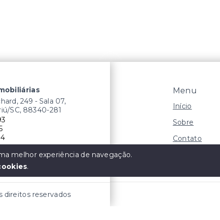
mobiliárias
Menu
ard, 249 - Sala 07,
Início
riú/SC, 88340-281
93
Sobre
5
14
Contato
Negocie seu
 uma melhor experiência de navegação.
 o que nós Move!
cookies
.
s direitos reservados