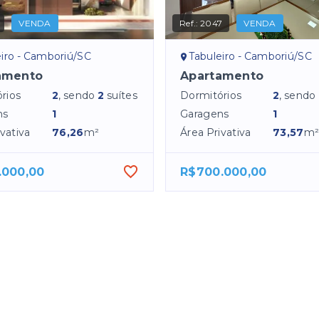
VENDA
Ref.:
2047
VENDA
iro - Camboriú/SC
Tabuleiro - Camboriú/SC
amento
Apartamento
rios
2
, sendo
2
suítes
Dormitórios
2
, sendo
ns
1
Garagens
1
vativa
76,26
m²
Área Privativa
73,57
m
.000,00
R$700.000,00