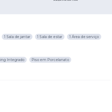
1 Sala de jantar
1 Sala de estar
1 Área de serviço
ving Integrado
Piso em Porcelanato