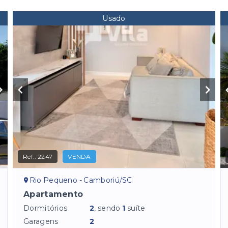
Usado
Ref.:
2247
VENDA
Rio Pequeno - Camboriú/SC
Apartamento
Dormitórios
2
, sendo
1
suíte
Garagens
2