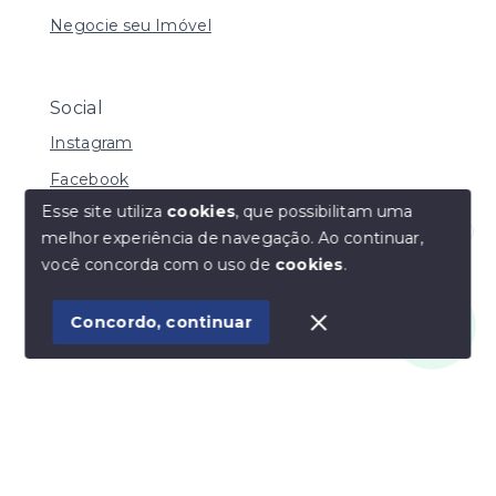
Negocie seu Imóvel
Social
Instagram
Facebook
Esse site utiliza
cookies
, que possibilitam uma
melhor experiência de navegação.
Ao continuar,
Olá! Estamos disponíveis para te ajudar.
você concorda com o uso de
cookies
.
© Copyright 2026 - Vila Soluções Imobiliárias - Todos
os direitos reservados
Concordo, continuar
SITE PARA IMOBILIARIA
Início
Histórico
Favoritos