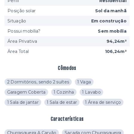
Perfil
Residencial
Posição solar
Sol da manhã
Situação
Em construção
Possui mobília?
Sem mobília
Área Privativa
94,24m²
Área Total
106,24m²
Cômodos
2 Dormitórios, sendo 2 suítes
1 Vaga
Garagem Coberta
1 Cozinha
1 Lavabo
1 Sala de jantar
1 Sala de estar
1 Área de serviço
Características
Churrasqueira A Carvão
Sacada com Churrasqueira