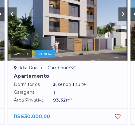
Ref.:
2191
VENDA
Lídia Duarte - Camboriú/SC
Apartamento
Dormitórios
3
, sendo
1
suíte
Garagens
1
Área Privativa
93,32
m²
R$630.000,00