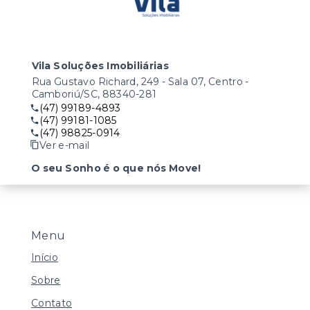
Vila Soluções Imobiliárias
Rua Gustavo Richard, 249 - Sala 07, Centro -
Camboriú/SC, 88340-281
(47) 99189-4893
(47) 99181-1085
(47) 98825-0914
Ver e-mail
O seu Sonho é o que nós Move!
Menu
Início
Sobre
Contato