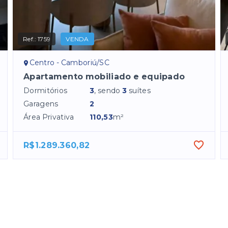
Ref.:
1759
VENDA
Centro - Camboriú/SC
Apartamento mobiliado e equipado
Dormitórios
3
, sendo
3
suítes
Garagens
2
Área Privativa
110,53
m²
R$1.289.360,82