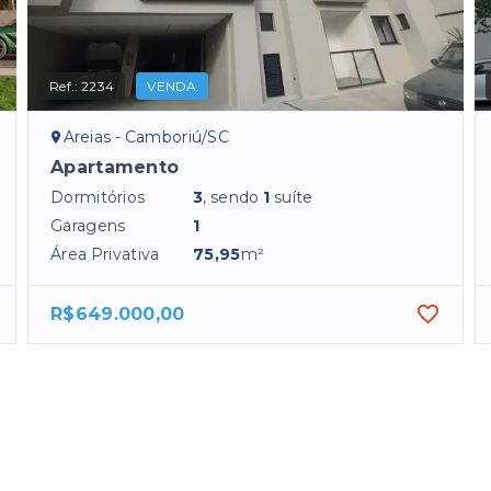
Ref.:
2234
VENDA
Areias - Camboriú/SC
Apartamento
Dormitórios
3
, sendo
1
suíte
Garagens
1
Área Privativa
75,95
m²
R$649.000,00