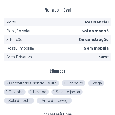
Ficha do imóvel
Perfil
Residencial
Posição solar
Sol da manhã
Situação
Em construção
Possui mobília?
Sem mobília
Área Privativa
130m²
Cômodos
3 Dormitórios, sendo 1 suíte
1 Banheiro
1 Vaga
1 Cozinha
1 Lavabo
1 Sala de jantar
1 Sala de estar
1 Área de serviço