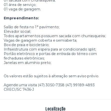
01 sacada com churrasqueira;
01 área de serviço;
01 vaga de garagem.
Empreendimento:
Salão de festa no 1° pavimento;
Elevador social;
Todos apartamentos possuem sacada com churrasqueira;
Vagas de garagem coberta e semiaberta;
Box de praia e bicicletário;
Infraestrutura com espera para ar condicionado split;
Portão eletrônico e portas de entrada do térreo com
fechaduras eletrônicas;
Janelas em alumínio preto;
Os valores estão sujeitos à alteração sem aviso prévio.
Agende uma visita (47) 3050-7358 (47) 99189-4893
CRECI/SC 7436-J
Localização