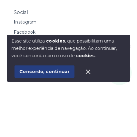
Social
Instagram
Facebook
Esse site utiliza
cookies
, que possibilitam uma
melhor experiência de navegação.
Ao continuar,
Olá! Estamos disponíveis para te ajudar.
você concorda com o uso de
cookies
.
© Copyright 2026 - Vila Soluções Imobiliárias - Todos
os direitos reservados
Concordo, continuar
SITE PARA IMOBILIARIA
Início
Histórico
Favoritos