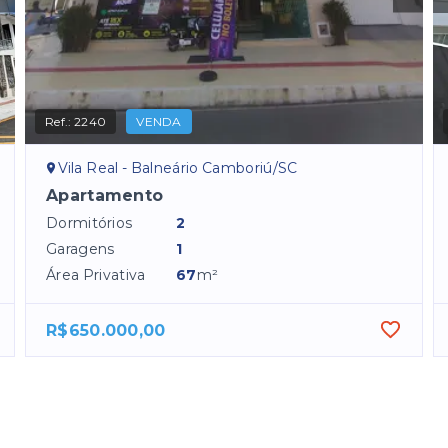
Ref.:
2240
VENDA
Vila Real - Balneário Camboriú/SC
Apartamento
Dormitórios
2
Garagens
1
Área Privativa
67
m²
R$650.000,00