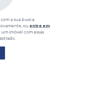
com a sua busca.
 novamente, ou
entre em
o um imóvel com essas
astrado.