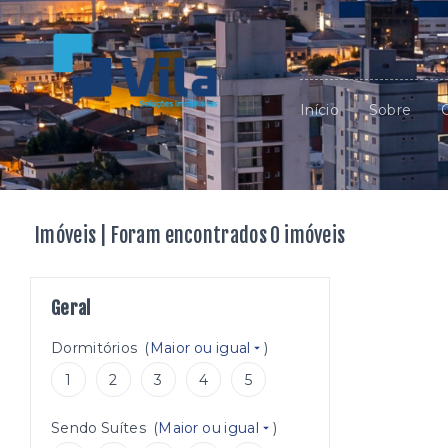
Início
Sobre
Imóveis | Foram encontrados 0 imóveis
Geral
Dormitórios
(
Maior ou igual
)
1
2
3
4
5
Sendo Suítes
(
Maior ou igual
)