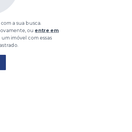
com a sua busca.
 novamente, ou
entre em
o um imóvel com essas
astrado.