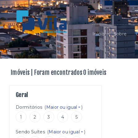
Início
Sobre
Imóveis | Foram encontrados 0 imóveis
Geral
Dormitórios
(
Maior ou igual
)
1
2
3
4
5
Sendo Suítes
(
Maior ou igual
)